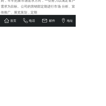
则，牢牢把握市场需求方向，一切努力以满足客户
需求为目标。公司的营销部定期进行市场 分析、宣
传推广、展览策划，定期
与客户保持沟通，了解客户需求，并将客户对产品
首页
电话
邮件
地址
的需求及时反馈到相关部门，以确保公司的产品开
发和改进符合客户的要求，确保我们的产品在品
质、价格、交货期和服务方面做到客户满意，同时
也加深客户对公司和产品的了解及信任度。
目前,凯信达公司已经建立了广泛的客户基础，
拥有超过1000多家客户，客户群主要分布在医疗美
容 仪器、安防设备、仪器仪表，玩具、矿灯、电动
车、UPS后备电源、轮船、军用通信设备等领域，
包括众多这些领域的知名品牌。
公司拥有完善的服务体系，拥有一批优秀的专
业客户服务工程师，我们本着以客户为中心的原
则，热情、高效地处理各种客户的服务请求、客户
的投诉等，提供24小时不间断的服务。